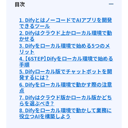
目次
1.
DifyとはノーコードでAIアプリを開発
できるツール
2.
Difyはクラウド上かローカル環境で動
かせる
3.
Difyをローカル環境で始める5つのメ
リット
4.
【6STEP】Difyをローカル環境で始める
手順
5.
Difyローカル版でチャットボットを開
発するには？
6.
Difyをローカル環境で動かす際の注意
点
7.
Difyはクラウド版かローカル版かどち
らを選ぶべき？
8.
Difyをローカル環境で動かして業務に
役立つAIを構築しよう