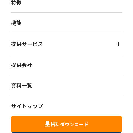
特徴
機能
提供サービス
- Dify Community
提供会社
- Dify Enterprise
資料一覧
- 環境構築
- アプリ／エージェント構築
サイトマップ
- 技術伴走支援
資料ダウンロード
- 研修・教育